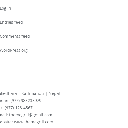
Log in
Entries feed
Comments feed
WordPress.org
ONTACT INFO
ukedhara | Kathmandu | Nepal
hone: (977) 985238979
ax: (977) 123-4567
mail: themegrill@gmail.com
ebsite: www.themegrill.com