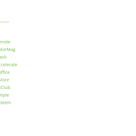
ORE FREE THEMES
enote
olorMag
lash
ccelerate
ffice
Store
itClub
mple
steem