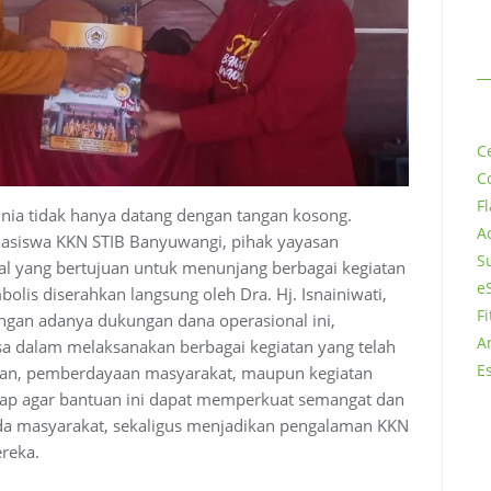
M
C
C
F
nia tidak hanya datang dengan tangan kosong.
A
asiswa KKN STIB Banyuwangi, pihak yayasan
Su
l yang bertujuan untuk menunjang berbagai kegiatan
e
olis diserahkan langsung oleh Dra. Hj. Isnainiwati,
F
ngan adanya dukungan dana operasional ini,
A
sa dalam melaksanakan berbagai kegiatan yang telah
E
ikan, pemberdayaan masyarakat, maupun kegiatan
rharap agar bantuan ini dapat memperkuat semangat dan
 masyarakat, sekaligus menjadikan pengalaman KKN
reka.