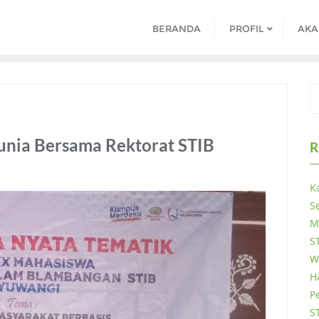
BERANDA
PROFIL
AKA
unia Bersama Rektorat STIB
R
K
S
M
S
W
H
P
S