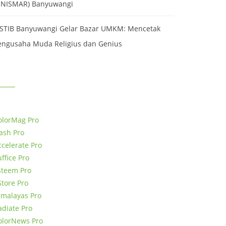
UNISMAR) Banyuwangi
STIB Banyuwangi Gelar Bazar UMKM: Mencetak
engusaha Muda Religius dan Genius
PREMIUM THEMES
olorMag Pro
lash Pro
ccelerate Pro
ffice Pro
steem Pro
Store Pro
imalayas Pro
adiate Pro
olorNews Pro