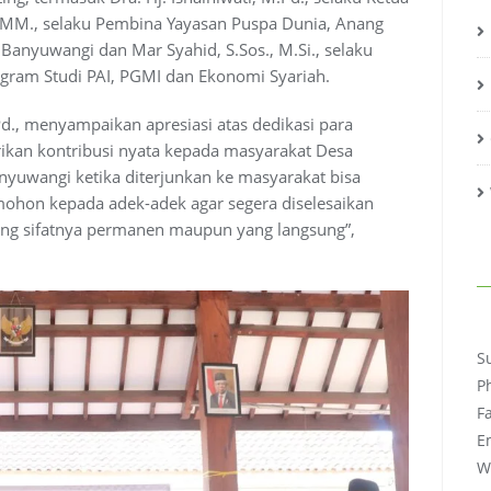
 MM., selaku Pembina Yayasan Puspa Dunia, Anang
 Banyuwangi dan Mar Syahid, S.Sos., M.Si., selaku
gram Studi PAI, PGMI dan Ekonomi Syariah.
d., menyampaikan apresiasi atas dedikasi para
kan kontribusi nyata kepada masyarakat Desa
yuwangi ketika diterjunkan ke masyarakat bisa
 mohon kepada adek-adek agar segera diselesaikan
ang sifatnya permanen maupun yang langsung”,
C
S
P
F
E
W