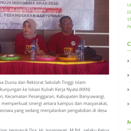
L
(
S
P
C
a Dunia dan Rektorat Sekolah Tinggi Islam
njungan ke lokasi Kuliah Kerja Nyata (KKN)
n, Kecamatan Pesanggaran, Kabupaten Banyuwangi.
 memperkuat sinergi antara kampus dan masyarakat,
asiswa yang sedang menjalankan pengabdian di desa
M
ing, termasuk Dra. Hj. Isnainiwati, M.Pd., selaku Ketua