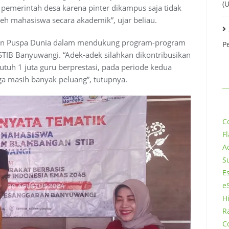
(
 pemerintah desa karena pinter dikampus saja tidak
leh mahasiswa secara akademik”, ujar beliau.
san Puspa Dunia dalam mendukung program-program
P
TIB Banyuwangi. “Adek-adek silahkan dikontribusikan
butuh 1 juta guru berprestasi, pada periode kedua
ga masih banyak peluang”, tutupnya.
C
F
A
Su
E
e
H
R
C